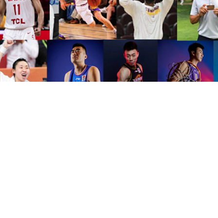
赛事运营
悟空体育组织各种赛事运营，
协助创办、策划并成功推
及大学参加。
赢得广泛的社会赞誉和影响力，拓展中国