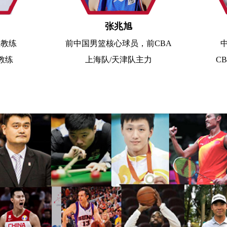
张兆旭
张 镇 麟
前
中国男篮核心球员，前CBA
中国男篮国家
上海队/天津队主力
CBA上海男篮锋